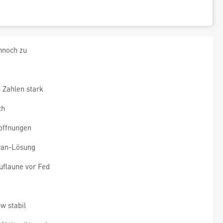
nnoch zu
 Zahlen stark
ch
offnungen
Iran-Lösung
flaune vor Fed
w stabil