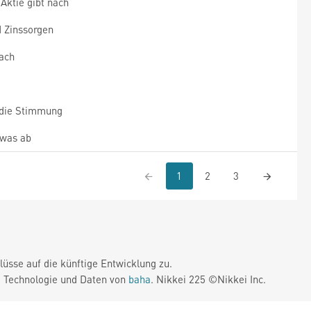
Aktie gibt nach
 Zinssorgen
nach
die Stimmung
twas ab
1
2
3
üsse auf die künftige Entwicklung zu.
. Technologie und Daten von
baha
. Nikkei 225 ©Nikkei Inc.