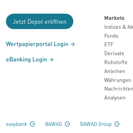
Markets
Jetzt Depot eröffnen
Indizes & A
Fonds
Wertpapierportal Login
ETF
Derivate
eBanking Login
Rohstoffe
Anleihen
Währungen 
Nachrichte
Analysen
easybank
BAWAG
BAWAG Group