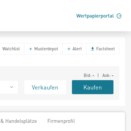
Wertpapierportal
Watchlist
Musterdepot
Alert
Factsheet
Bid:
-
| Ask:
-
Verkaufen
Kaufen
t
 & Handelsplätze
Firmenprofil