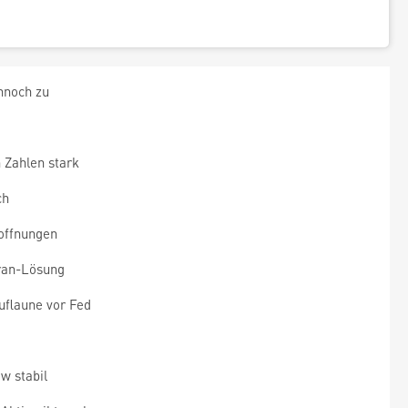
nnoch zu
 Zahlen stark
ch
offnungen
Iran-Lösung
flaune vor Fed
w stabil