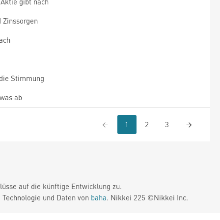
Aktie gibt nach
 Zinssorgen
nach
die Stimmung
twas ab
1
2
3
üsse auf die künftige Entwicklung zu.
. Technologie und Daten von
baha
. Nikkei 225 ©Nikkei Inc.