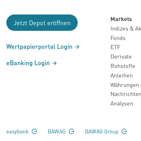
Markets
Jetzt Depot eröffnen
Indizes & A
Fonds
Wertpapierportal Login
ETF
Derivate
eBanking Login
Rohstoffe
Anleihen
Währungen 
Nachrichte
Analysen
easybank
BAWAG
BAWAG Group