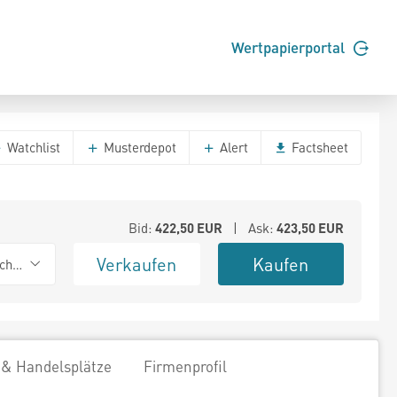
Wertpapierportal
Watchlist
Musterdepot
Alert
Factsheet
Bid:
422,50
EUR
| Ask:
423,50
EUR
Verkaufen
Kaufen
chwarz
 & Handelsplätze
Firmenprofil