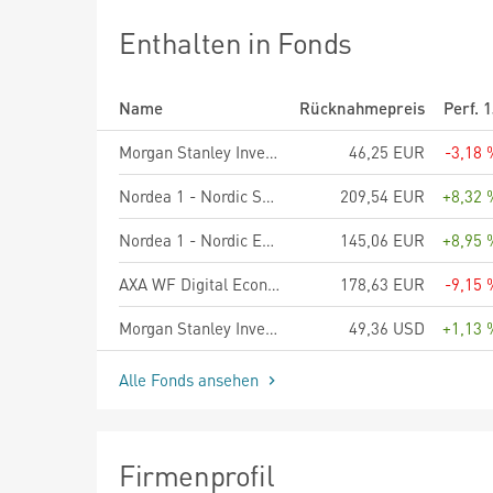
Enthalten in Fonds
Name
Rücknahmepreis
Perf. 
Morgan Stanley Investment Funds Europe Opportunity Fund A
46,25 EUR
-3,18 
Nordea 1 - Nordic Sustainable Stars Equity Fund - BP - EUR
209,54 EUR
+8,32 
Nordea 1 - Nordic Equity Fund - BP - EUR
145,06 EUR
+8,95 
AXA WF Digital Economy A (H) Capitalisation EUR
178,63 EUR
-9,15 
Morgan Stanley Investment Funds Global Permanence Fund A
49,36 USD
+1,13 
Alle Fonds ansehen
Firmenprofil