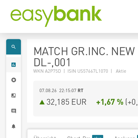
MATCH GR.INC. NEW
DL-,001
WKN A2P75D | ISIN US57667L1070 | Aktie
07.08.26 22:15:07
RT
32,185
EUR
+1,67 %
(
+0