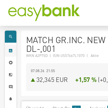
MATCH GR.INC. NEW
DL-,001
WKN A2P75D | ISIN US57667L1070 | Aktie
07.08.26 21:55
32,345
EUR
+1,57 %
(
+0