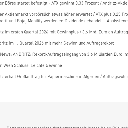
r Börse startet befestigt - ATX gewinnt 0,33 Prozent / Andritz-Akti
r Aktienmarkt vorbörslich etwas höher erwartet / ATX plus 0,25 Pro
erit und Bajaj Mobility werden ex-Dividende gehandelt - Analystenm
itz im ersten Quartal 2026 mit Gewinnplus / 3,6 Mrd. Euro an Auftr
dritz im 1. Quartal 2026 mit mehr Gewinn und Auftragsrekord
News: ANDRITZ: Rekord-Auftragseingang von 3,6 Milliarden Euro im 
en Wien Schluss: Leichte Gewinne
tz erhält Großauftrag für Papiermaschine in Algerien / Auftragsvolu