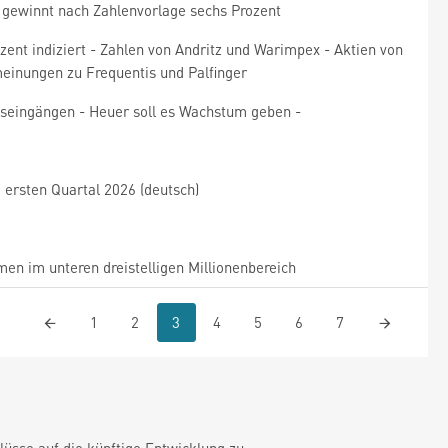
e gewinnt nach Zahlenvorlage sechs Prozent
zent indiziert - Zahlen von Andritz und Warimpex - Aktien von
einungen zu Frequentis und Palfinger
agseingängen - Heuer soll es Wachstum geben -
ersten Quartal 2026 (deutsch)
men im unteren dreistelligen Millionenbereich
1
2
3
4
5
6
7