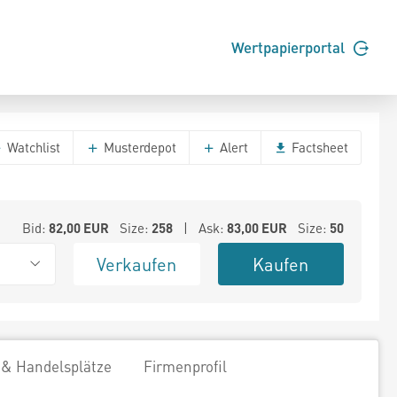
Wertpapierportal
Watchlist
Musterdepot
Alert
Factsheet
Bid:
82,00
EUR
Size:
258
| Ask:
83,00
EUR
Size:
50
Verkaufen
Kaufen
 & Handelsplätze
Firmenprofil