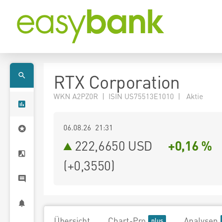
RTX Corporation
WKN A2PZ0R | ISIN US75513E1010 | Aktie
06.08.26 21:31
222,6650
USD
+0,16 %
(
+0,3550
)
Übersicht
Chart-Pro
Analysen