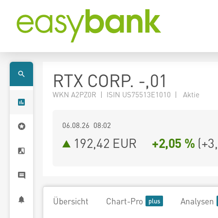
RTX CORP. -,01
WKN A2PZ0R | ISIN US75513E1010 | Aktie
06.08.26 08:02
192,42
EUR
+2,05 %
(
+3
Übersicht
Chart-Pro
Analysen