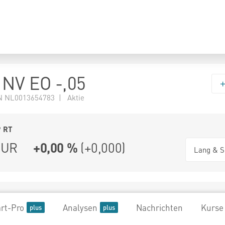
NV EO -,05
 NL0013654783 | Aktie
9
RT
UR
+0,00 %
(
+0,000
)
Lang & S
rt-Pro
Analysen
Nachrichten
Kurse