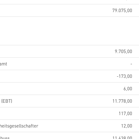
79.075,00
9.705,00
samt
-
-173,00
6,00
 (EBT)
11.778,00
117,00
eitsgesellschafter
12,00
chuss
11.638,00