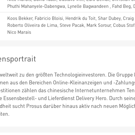
Phuthi Mahanyele-Dabengwa, Lynelle Bagwandeen , Fahd Beg, D
Koos Bekker, Fabricio Bloisi, Hendrik du Toit, Shar Dubey, Crai
Roberto Oliveira de Lima, Steve Pacak, Mark Sorour, Cobus Sto
Nico Marais
nsportrait
weltweit zu den größten Technologieinvestoren. Die Gruppe 
en aus den Bereichen Online-Kleinanzeigen und -Zahlungsve
stitionen zählen das chinesische Internetunternehmen Tence
ge Essensbestell- und Lieferdienst Delivery Hero. Durch sei
dheit sucht Prosus darüber hinaus aktiv nach neuen Mögl
ten.