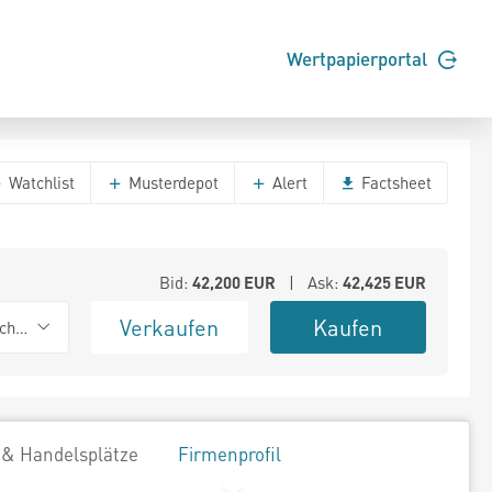
Wertpapierportal
Watchlist
Musterdepot
Alert
Factsheet
Bid:
42,200
EUR
| Ask:
42,425
EUR
Verkaufen
Kaufen
chwarz
 & Handelsplätze
Firmenprofil