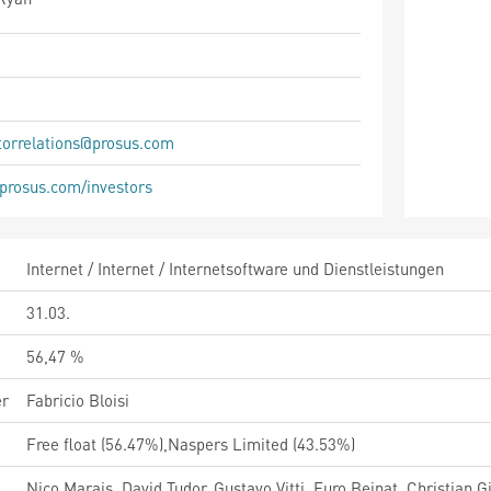
torrelations@prosus.com
rosus.com/investors
Internet / Internet / Internetsoftware und Dienstleistungen
31.03.
56,47 %
er
Fabricio Bloisi
Free float (56.47%),Naspers Limited (43.53%)
Nico Marais, David Tudor, Gustavo Vitti, Euro Beinat, Christian