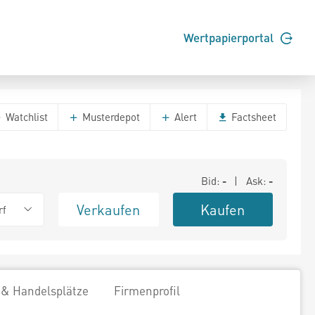
Wertpapierportal
Watchlist
Musterdepot
Alert
Factsheet
Bid:
-
| Ask:
-
Verkaufen
Kaufen
rf
 & Handelsplätze
Firmenprofil