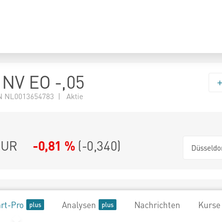
NV EO -,05
 NL0013654783 | Aktie
UR
-0,81 %
(
-0,340
)
Düsseldo
rt-Pro
Analysen
Nachrichten
Kurse