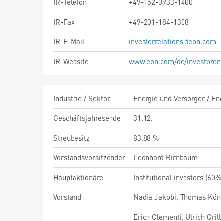
IR-Telefon
+49-152-0933-1400
IR-Fax
+49-201-184-1308
IR-E-Mail
investorrelations@eon.com
IR-Website
www.eon.com/de/investoren
Industrie / Sektor
Energie und Versorger / En
Geschäftsjahresende
31.12.
Streubesitz
83,88 %
Vorstandsvorsitzender
Leonhard Birnbaum
Hauptaktionäre
Institutional investors (60
Vorstand
Nadia Jakobi, Thomas Köni
Erich Clementi, Ulrich Gri