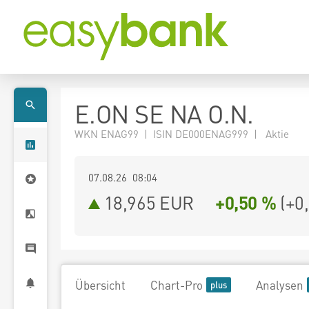
E.ON SE NA O.N.
WKN ENAG99 | ISIN DE000ENAG999 | Aktie
07.08.26 08:04
18,965
EUR
+0,50 %
(
+0
Übersicht
Chart-Pro
Analysen