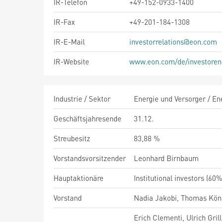
IR-Telefon
+49-152-0933-1400
IR-Fax
+49-201-184-1308
IR-E-Mail
investorrelations@eon.com
IR-Website
www.eon.com/de/investoren
Industrie / Sektor
Energie und Versorger / En
Geschäftsjahresende
31.12.
Streubesitz
83,88 %
Vorstandsvorsitzender
Leonhard Birnbaum
Hauptaktionäre
Institutional investors (60
Vorstand
Nadia Jakobi, Thomas Köni
Erich Clementi, Ulrich Gri