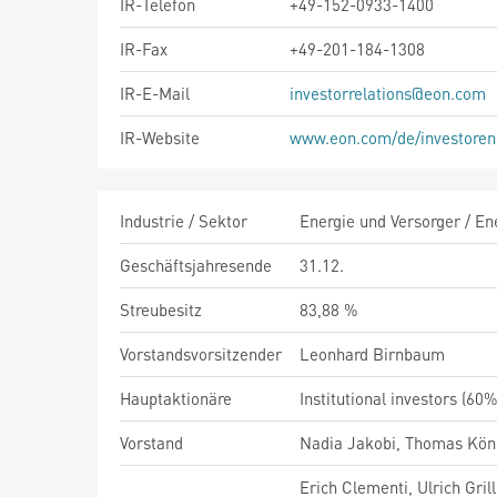
IR-Telefon
+49-152-0933-1400
IR-Fax
+49-201-184-1308
IR-E-Mail
investorrelations@eon.com
IR-Website
www.eon.com/de/investoren
Industrie / Sektor
Energie und Versorger / En
Geschäftsjahresende
31.12.
Streubesitz
83,88 %
Vorstandsvorsitzender
Leonhard Birnbaum
Hauptaktionäre
Institutional investors (60
Vorstand
Nadia Jakobi, Thomas Köni
Erich Clementi, Ulrich Gri