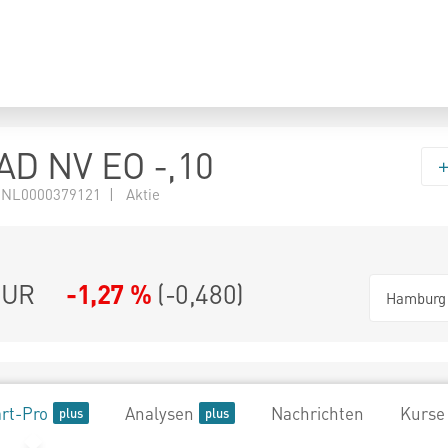
D NV EO -,10
 NL0000379121 | Aktie
UR
-1,27 %
(
-0,480
)
Hamburg
rt-Pro
Analysen
Nachrichten
Kurse