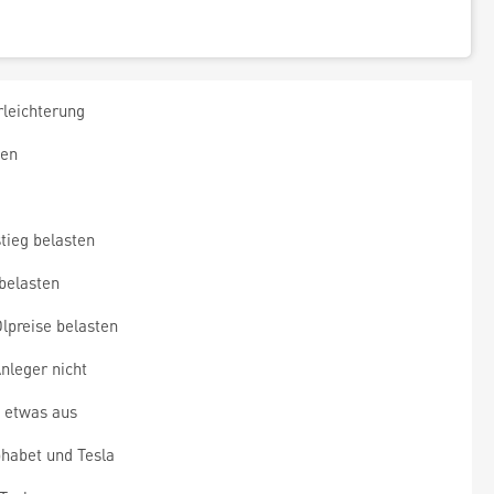
leichterung
gen
tieg belasten
 belasten
lpreise belasten
nleger nicht
 etwas aus
habet und Tesla