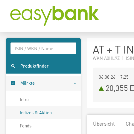
AT + T I
WKN A0HL9Z | ISIN
Produktfinder
06.08.26 17:25
Märkte
20,355
E
Intro
Indizes & Aktien
Übersicht
Cha
Fonds