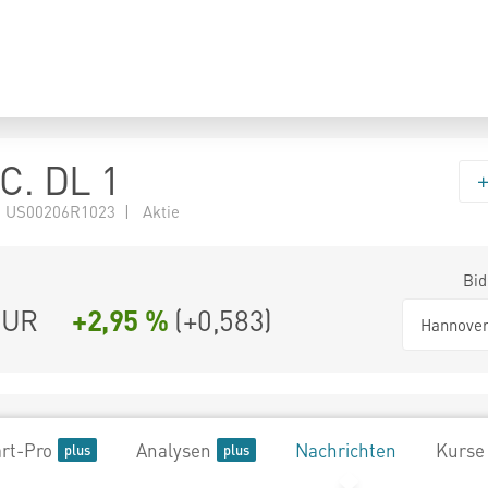
NC. DL 1
 US00206R1023 | Aktie
Bid
UR
+2,95 %
(
+0,583
)
Hannove
rt-Pro
Analysen
Nachrichten
Kurse