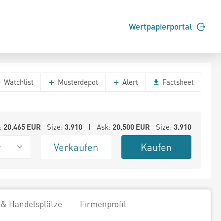
Wertpapierportal
Watchlist
Musterdepot
Alert
Factsheet
:
20,465
EUR
Size:
3.910
| Ask:
20,500
EUR
Size:
3.910
Verkaufen
Kaufen
r
 & Handelsplätze
Firmenprofil