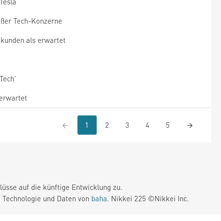
Tesla
oßer Tech-Konzerne
unden als erwartet
Tech'
erwartet
1
2
3
4
5
üsse auf die künftige Entwicklung zu.
. Technologie und Daten von
baha
. Nikkei 225 ©Nikkei Inc.