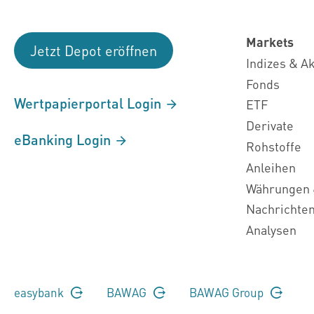
Markets
Jetzt Depot eröffnen
Indizes & A
Fonds
Wertpapierportal Login
ETF
Derivate
eBanking Login
Rohstoffe
Anleihen
Währungen 
Nachrichte
Analysen
easybank
BAWAG
BAWAG Group