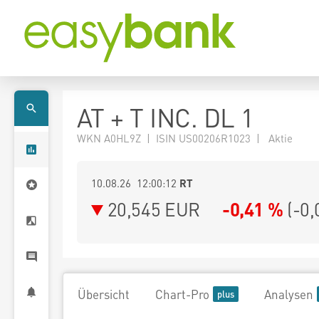
AT + T INC. DL 1
WKN A0HL9Z | ISIN US00206R1023 | Aktie
10.08.26 12:00:12
RT
20,545
EUR
-0,41 %
(
-0,
Übersicht
Chart-Pro
Analysen