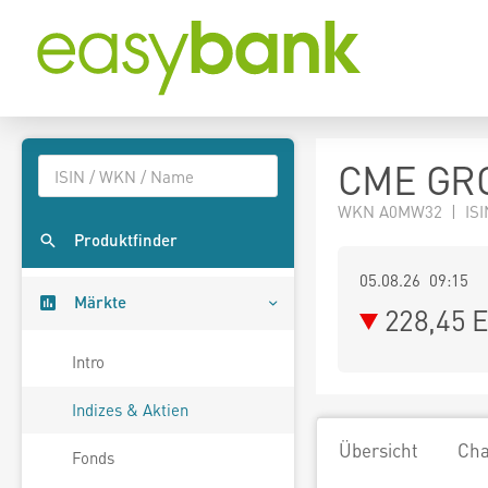
CME GRO
WKN A0MW32 | ISI
Produktfinder
05.08.26 09:15
Märkte
228,45
E
Intro
Indizes & Aktien
Übersicht
Cha
Fonds