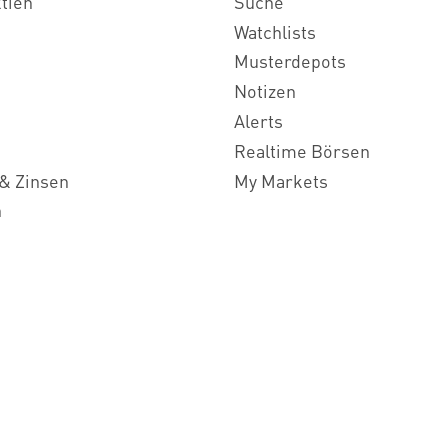
ktien
Suche
Watchlists
Musterdepots
Notizen
Alerts
Realtime Börsen
& Zinsen
My Markets
n