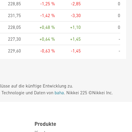
228,85
-1,25 %
-2,85
0
231,75
-1,42 %
-3,30
0
228,05
+0,48 %
+1,10
0
227,30
+0,64 %
+1,45
-
229,60
-0,63 %
-1,45
-
üsse auf die künftige Entwicklung zu.
. Technologie und Daten von
baha
. Nikkei 225 ©Nikkei Inc.
Produkte