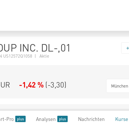
UP INC. DL-,01
N US12572Q1058 | Aktie
UR
-1,42 %
(
-3,30
)
München
rt-Pro
Analysen
Nachrichten
Kurse