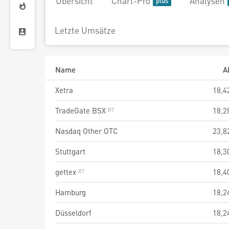
Übersicht
Chart-Pro
Analysen
Letzte Umsätze
Name
A
Xetra
18,4
TradeGate BSX
18,2
Nasdaq Other OTC
23,8
Stuttgart
18,3
gettex
18,4
Hamburg
18,2
Düsseldorf
18,2