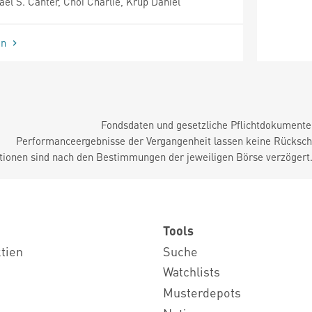
l S. Canter, Choi Charlie, Krup Daniel
en
Fondsdaten und gesetzliche Pflichtdokument
Performanceergebnisse der Vergangenheit lassen keine Rückschl
tionen sind nach den Bestimmungen der jeweiligen Börse verzögert
Tools
ktien
Suche
Watchlists
Musterdepots