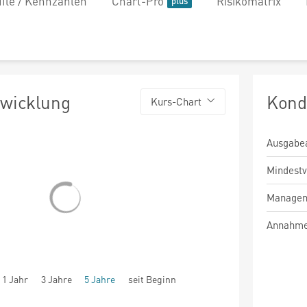
file / Kennzahlen
Chart-Pro
Risikomatrix
twicklung
Kond
Kurs-Chart
Ausgabe
Mindest
Managem
Annahme
1 Jahr
3 Jahre
5 Jahre
seit Beginn