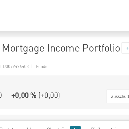
 Mortgage Income Portfolio
 LU0079476403 | Fonds
D
+0,00 %
(
+0,00
)
ausschüt