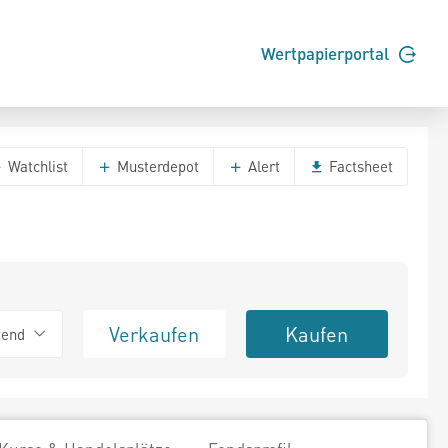
Wertpapierportal
Watchlist
Musterdepot
Alert
Factsheet
Verkaufen
Kaufen
tend