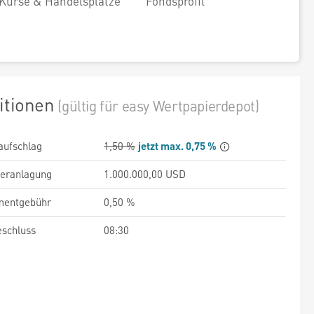
Kurse & Handelsplätze
Fondsprofil
itionen
(gültig für easy Wertpapierdepot)
aufschlag
1,50 %
jetzt max. 0,75 %
veranlagung
1.000.000,00 USD
entgebühr
0,50 %
schluss
08:30