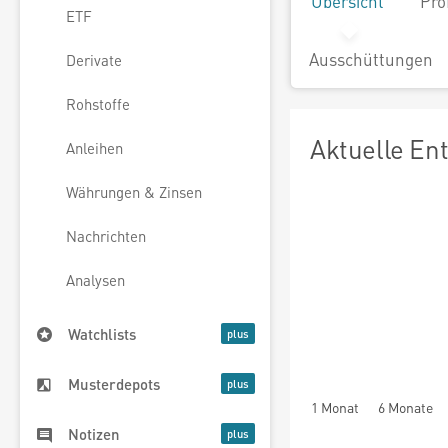
Übersicht
Pro
ETF
Ausschüttungen
Derivate
Rohstoffe
Aktuelle En
Anleihen
Währungen & Zinsen
Nachrichten
Analysen
Watchlists
Musterdepots
1 Monat
6 Monate
Notizen