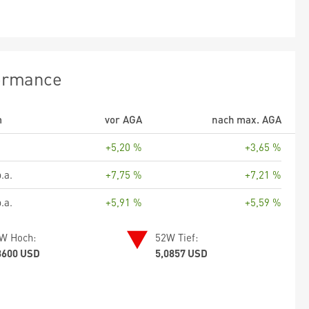
ormance
m
vor AGA
nach max. AGA
+5,20 %
+3,65 %
.a.
+7,75 %
+7,21 %
.a.
+5,91 %
+5,59 %
W Hoch:
52W Tief:
3600 USD
5,0857 USD