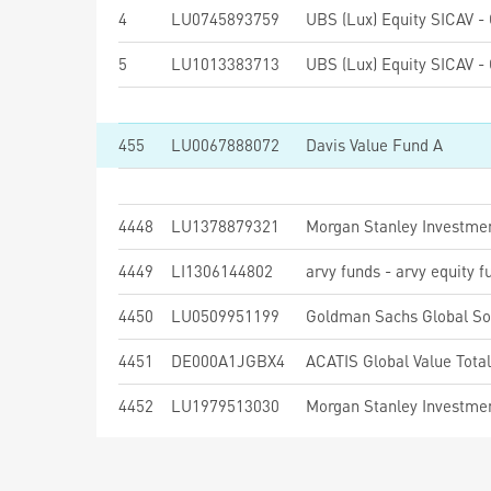
4
LU0745893759
5
LU1013383713
455
LU0067888072
Davis Value Fund A
4448
LU1378879321
4449
LI1306144802
arvy funds - arvy equity 
4450
LU0509951199
4451
DE000A1JGBX4
ACATIS Global Value Tota
4452
LU1979513030