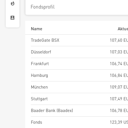
Fondsprofil
Name
Aktue
TradeGate BSX
107,60 E
Düsseldorf
107,03 E
Frankfurt
106,74 E
Hamburg
106,84 E
München
109,07 E
Stuttgart
107,49 E
Baader Bank (Baadex)
106,78 E
Fonds
123,39 U