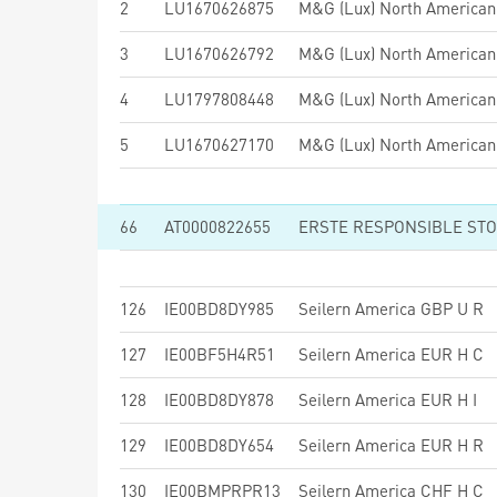
2
LU1670626875
M&G (Lux) North American
3
LU1670626792
M&G (Lux) North American
4
LU1797808448
M&G (Lux) North American
5
LU1670627170
M&G (Lux) North American
66
AT0000822655
ERSTE RESPONSIBLE STOC
126
IE00BD8DY985
Seilern America GBP U R
127
IE00BF5H4R51
Seilern America EUR H C
128
IE00BD8DY878
Seilern America EUR H I
129
IE00BD8DY654
Seilern America EUR H R
130
IE00BMPRPR13
Seilern America CHF H C