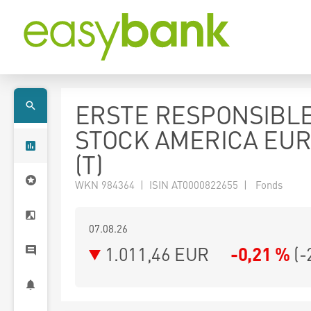
ERSTE RESPONSIBL
STOCK AMERICA EUR
(T)
WKN 984364 | ISIN AT0000822655 | Fonds
07.08.26
1.011,46 EUR
-0,21 %
(
-