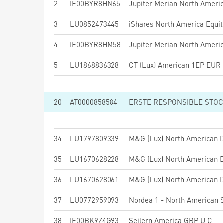
2
IE00BYR8HN65
3
LU0852473445
4
IE00BYR8HM58
5
LU1868836328
CT (Lux) American 1EP EUR
20
AT0000858584
ERSTE RESPONSIBLE STOCK
34
LU1797809339
M&G (Lux) North American D
35
LU1670628228
M&G (Lux) North American D
36
LU1670628061
M&G (Lux) North American D
37
LU0772959093
38
IE00BK9Z4G93
Seilern America GBP U C