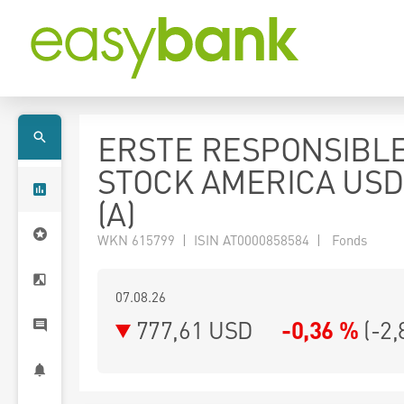
ERSTE RESPONSIBL
STOCK AMERICA USD
(A)
WKN 615799 | ISIN AT0000858584 | Fonds
07.08.26
777,61 USD
-0,36 %
(
-2,