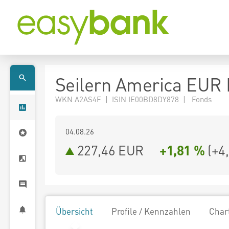
Seilern America EUR 
WKN A2AS4F | ISIN IE00BD8DY878 | Fonds
04.08.26
227,46 EUR
+1,81 %
(
+4
Übersicht
Profile / Kennzahlen
Char