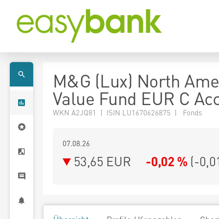
M&G (Lux) North Ame
Value Fund EUR C Ac
WKN A2JQ81 | ISIN LU1670626875 | Fonds
07.08.26
53,65 EUR
-0,02 %
(
-0,0