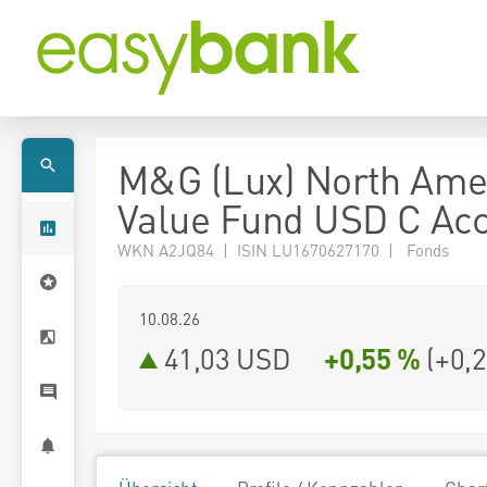
M&G (Lux) North Ame
Value Fund USD C Ac
WKN A2JQ84 | ISIN LU1670627170 | Fonds
10.08.26
41,03 USD
+0,55 %
(
+0,