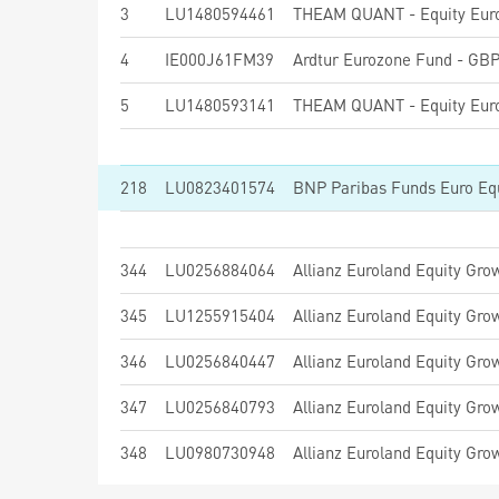
3
LU1480594461
4
IE000J61FM39
Ardtur Eurozone Fund - GBP
5
LU1480593141
218
LU0823401574
BNP Paribas Funds Euro Equi
344
LU0256884064
Allianz Euroland Equity Gro
345
LU1255915404
Allianz Euroland Equity Gro
346
LU0256840447
Allianz Euroland Equity Gro
347
LU0256840793
Allianz Euroland Equity Gro
348
LU0980730948
Allianz Euroland Equity Gro