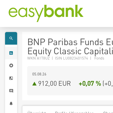
BNP Paribas Funds E
Equity Classic Capital
WKN A1T8UZ | ISIN LU0823401574 | Fonds
05.08.26
912,00 EUR
+0,07 %
(
+0