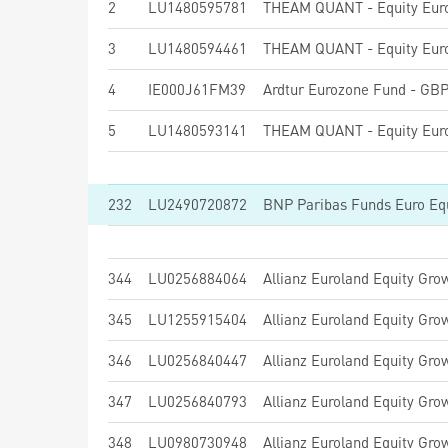
2
LU1480595781
3
LU1480594461
4
IE000J61FM39
Ardtur Eurozone Fund - GBP
5
LU1480593141
232
LU2490720872
344
LU0256884064
Allianz Euroland Equity Gro
345
LU1255915404
Allianz Euroland Equity Gro
346
LU0256840447
Allianz Euroland Equity Gro
347
LU0256840793
Allianz Euroland Equity Gro
348
LU0980730948
Allianz Euroland Equity Gro