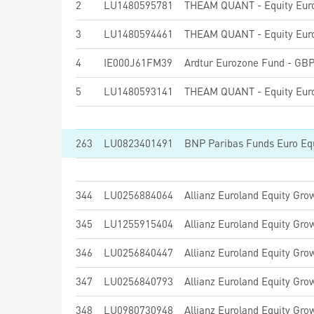
2
LU1480595781
3
LU1480594461
4
IE000J61FM39
Ardtur Eurozone Fund - GBP
5
LU1480593141
263
LU0823401491
344
LU0256884064
Allianz Euroland Equity Gro
345
LU1255915404
Allianz Euroland Equity Gro
346
LU0256840447
Allianz Euroland Equity Gro
347
LU0256840793
Allianz Euroland Equity Gro
348
LU0980730948
Allianz Euroland Equity Gro