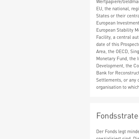
Wertpapiere/Geldmar
EU, the national, re
States or their cent
European Investment
European Stability M
Facility, a central au
date of this Prospe
Area, the OECD, Sing
Monetary Fund, the I
Development, the Co
Bank for Reconstruct
Settlements, or any o
organisation to whi
Fondsstrate
Der Fonds legt minde
spezialisiert sind. 