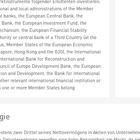
ktinstrumente folgender Emittenten investieren:
gional and local administrations of the Member
ral banks, the European Central Bank, the
 Bank, the European Investment Fund, the
echanism, the European Financial Stability
thority or central bank of a Third Country (at the
ctus, Member States of the European Economic
apore, Hong Kong and the G20), the International
nternational Bank for Reconstruction and
uncil of Europe Development Bank, the European
ion and Development, the Bank for International
ther relevant international financial institution or
ch one or more Member States belong
gie
stens zwei Drittel seines Nettovermögens in Aktien von Unternehme
Die Zielunternehmen genießen eine hohe Bekanntheit am Markt, da sie