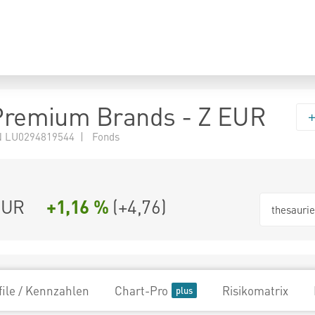
 Premium Brands - Z EUR
 LU0294819544 | Fonds
EUR
+1,16 %
(
+4,76
)
thesauri
file / Kennzahlen
Chart-Pro
Risikomatrix