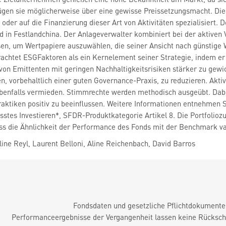
ügen sie möglicherweise über eine gewisse Preissetzungsmacht. Di
 oder auf die Finanzierung dieser Art von Aktivitäten spezialisiert.
 in Festlandchina. Der Anlageverwalter kombiniert bei der aktive
n, um Wertpapiere auszuwählen, die seiner Ansicht nach günstige 
achtet ESGFaktoren als ein Kernelement seiner Strategie, indem er 
 von Emittenten mit geringen Nachhaltigkeitsrisiken stärker zu gew
n, vorbehaltlich einer guten Governance-Praxis, zu reduzieren. Aktiv
benfalls vermieden. Stimmrechte werden methodisch ausgeübt. Da
iken positiv zu beeinflussen. Weitere Informationen entnehmen Sie
stes Investieren*, SFDR-Produktkategorie Artikel 8. Die Portfolio
ss die Ähnlichkeit der Performance des Fonds mit der Benchmark va
ne Reyl, Laurent Belloni, Aline Reichenbach, David Barros
Fondsdaten und gesetzliche Pflichtdokument
Performanceergebnisse der Vergangenheit lassen keine Rückschl