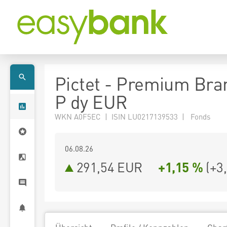
Pictet - Premium Bra
P dy EUR
WKN A0F5EC | ISIN LU0217139533 | Fonds
06.08.26
291,54 EUR
+1,15 %
(
+3