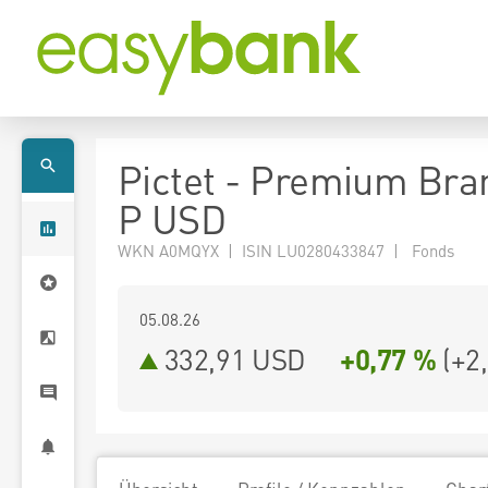
Pictet - Premium Bra
P USD
WKN A0MQYX | ISIN LU0280433847 | Fonds
05.08.26
332,91 USD
+0,77 %
(
+2