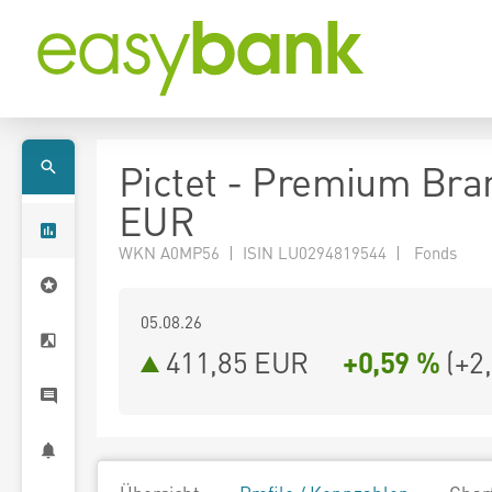
Pictet - Premium Bra
EUR
WKN A0MP56 | ISIN LU0294819544 | Fonds
05.08.26
411,85 EUR
+0,59 %
(
+2