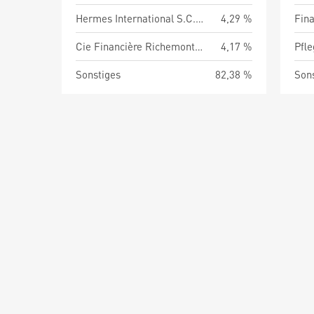
Hermes International S.C.A.
4,29 %
Fina
Cie Financière Richemont AG
4,17 %
Pfl
Sonstiges
82,38 %
Son