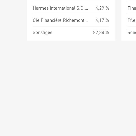
Hermes International S.C.A.
4,29 %
Fina
Cie Financière Richemont AG
4,17 %
Pfl
Sonstiges
82,38 %
Son