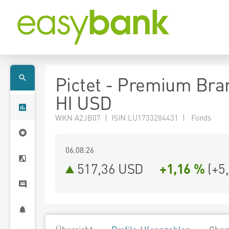
Pictet - Premium Bra
HI USD
WKN A2JB07 | ISIN LU1733284431 | Fonds
06.08.26
517,36 USD
+1,16 %
(
+5