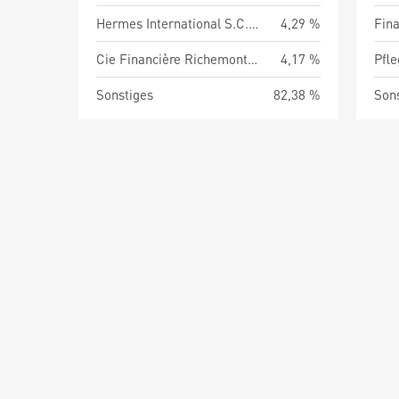
Hermes International S.C.A.
4,29 %
Fina
Cie Financière Richemont AG
4,17 %
Pfl
Sonstiges
82,38 %
Son