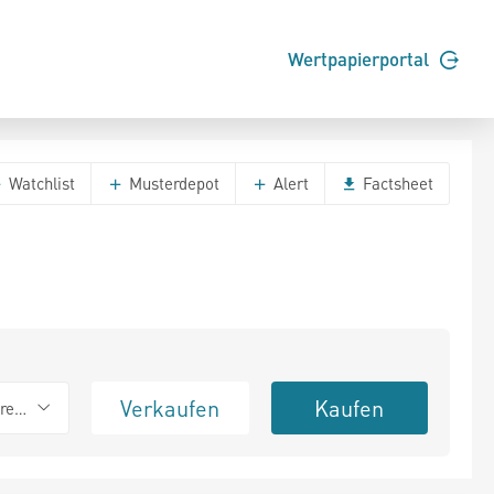
Wertpapierportal
Watchlist
Musterdepot
Alert
Factsheet
Verkaufen
Kaufen
erend