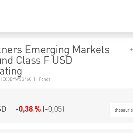
tners Emerging Markets
und Class F USD
ating
 IE00BYW5Q460 | Fonds
SD
-0,38 %
(
-0,05
)
thesauri