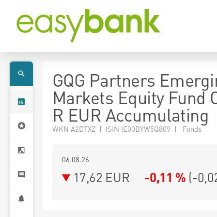
GQG Partners Emergi
Markets Equity Fund 
R EUR Accumulating
WKN A2DTXZ | ISIN IE00BYW5Q809 | Fonds
06.08.26
17,62 EUR
-0,11 %
(
-0,0