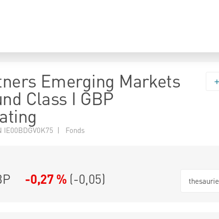
tners Emerging Markets
und Class I GBP
ating
N IE00BDGV0K75 | Fonds
BP
-0,27 %
(
-0,05
)
thesauri