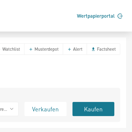
Wertpapierportal
Watchlist
Musterdepot
Alert
Factsheet
Verkaufen
Kaufen
erend