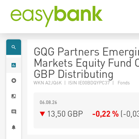
GQG Partners Emergi
Markets Equity Fund C
GBP Distributing
WKN A2JQ6K | ISIN IE00BDQYPC37 | Fonds
06.08.26
13,50 GBP
-0,22 %
(
-0,0