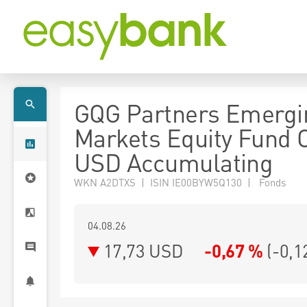
GQG Partners Emergi
Markets Equity Fund 
USD Accumulating
WKN A2DTXS | ISIN IE00BYW5Q130 | Fonds
04.08.26
17,73 USD
-0,67 %
(
-0,1