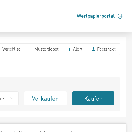
Wertpapierportal
Watchlist
Musterdepot
Alert
Factsheet
Verkaufen
Kaufen
erend