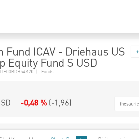
 Fund ICAV - Driehaus US
p Equity Fund S USD
N IE00BDB54K20 | Fonds
USD
-0,48 %
(
-1,96
)
thesauri