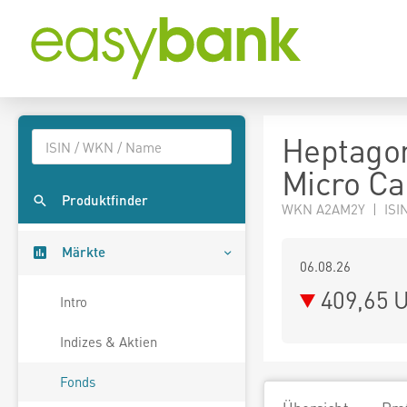
Heptagon
Micro Ca
Produktfinder
WKN A2AM2Y | ISI
Märkte
06.08.26
409,65 
Intro
Indizes & Aktien
Fonds