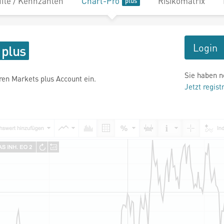
file / Kennzahlen
Chart-Pro
Risikomatrix
Login
Sie haben n
hren Markets plus Account ein.
Jetzt regist