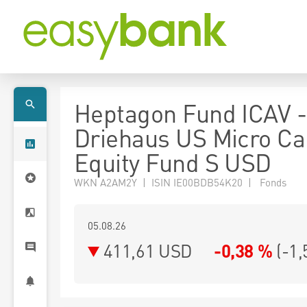
Heptagon Fund ICAV -
Driehaus US Micro Ca
Equity Fund S USD
WKN A2AM2Y | ISIN IE00BDB54K20 | Fonds
05.08.26
411,61 USD
-0,38 %
(
-1,