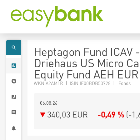
Heptagon Fund ICAV -
Driehaus US Micro Ca
Equity Fund AEH EUR
WKN A2AM1R | ISIN IE00BDB53728 | Fonds
06.08.26
340,03 EUR
-0,49 %
(
-1,