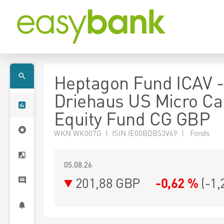
Heptagon Fund ICAV -
Driehaus US Micro Ca
Equity Fund CG GBP
WKN WK007G | ISIN IE00BDB53V69 | Fonds
05.08.26
201,88 GBP
-0,62 %
(
-1,