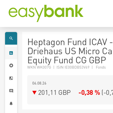
Heptagon Fund ICAV -
Driehaus US Micro Ca
Equity Fund CG GBP
WKN WK007G | ISIN IE00BDB53V69 | Fonds
06.08.26
201,11 GBP
-0,38 %
(
-0,