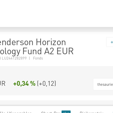
enderson Horizon
ology Fund A2 EUR
 LU2441282899 | Fonds
UR
+0,34 %
(
+0,12
)
thesauri