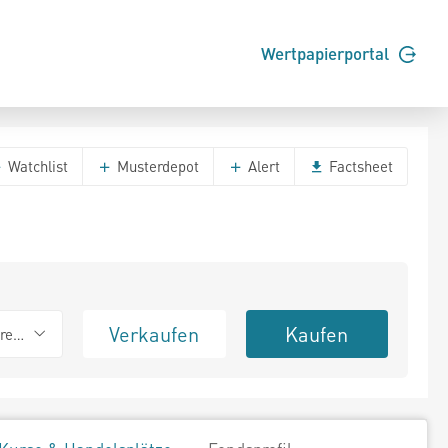
Wertpapierportal
Watchlist
Musterdepot
Alert
Factsheet
Verkaufen
Kaufen
erend