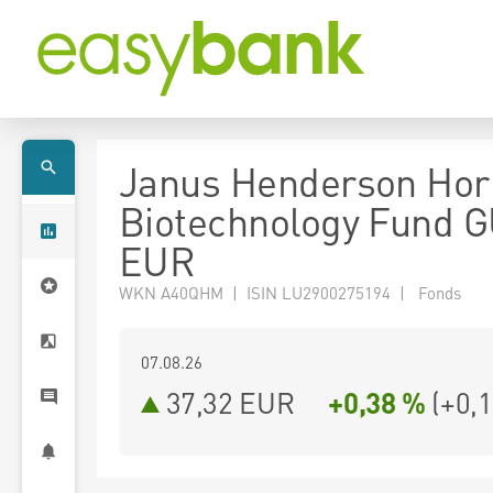
Janus Henderson Hor
Biotechnology Fund 
EUR
WKN A40QHM | ISIN LU2900275194 | Fonds
07.08.26
37,32 EUR
+0,38 %
(
+0,