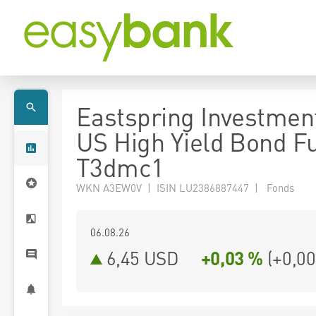
Eastspring Investmen
US High Yield Bond F
T3dmc1
WKN A3EW0V | ISIN LU2386887447 | Fonds
06.08.26
6,45 USD
+0,03 %
(
+0,00