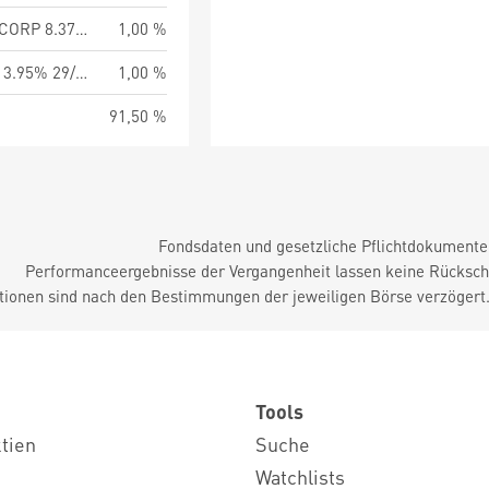
CITGO PETROLEUM CORP 8.375% 15/01/2029
1,00 %
MARB BONDCO PLC 3.95% 29/01/2031
1,00 %
91,50 %
Fondsdaten und gesetzliche Pflichtdokument
Performanceergebnisse der Vergangenheit lassen keine Rückschl
tionen sind nach den Bestimmungen der jeweiligen Börse verzögert
Tools
ktien
Suche
Watchlists