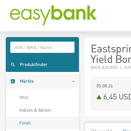
Eastspri
Yield Bo
Produktfinder
WKN A3EW0V | ISI
Märkte
05.08.26
6,45 US
Intro
Indizes & Aktien
Fonds