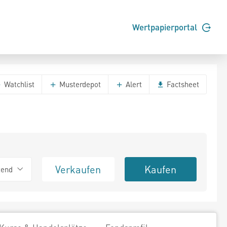
Wertpapierportal
Watchlist
Musterdepot
Alert
Factsheet
Verkaufen
Kaufen
tend