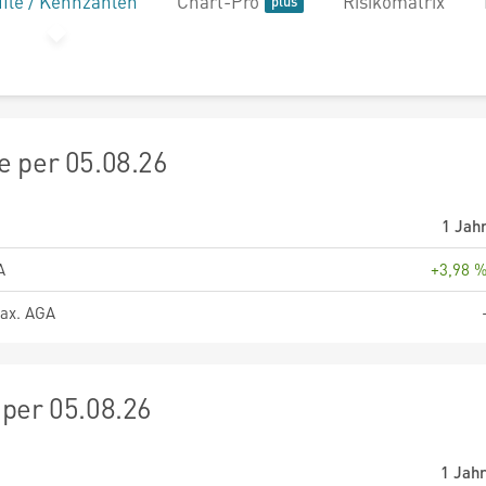
file / Kennzahlen
Chart-Pro
Risikomatrix
 per 05.08.26
1 Jah
A
+3,98 
ax. AGA
per 05.08.26
1 Jah