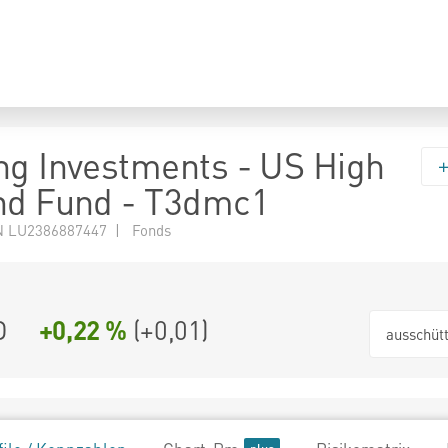
ng Investments - US High
nd Fund - T3dmc1
N LU2386887447 | Fonds
D
+0,22 %
(
+0,01
)
ausschüt