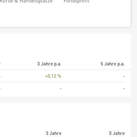
Kurse & Handelsplätze
Fondsprofil
r
3 Jahre p.a.
5 Jahre p.a.
%
+0,12 %
-
-
-
-
r
3 Jahre
5 Jahre