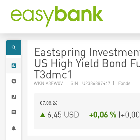
Eastspring Investmen
US High Yield Bond F
T3dmc1
WKN A3EW0V | ISIN LU2386887447 | Fonds
07.08.26
6,45 USD
+0,06 %
(
+0,00